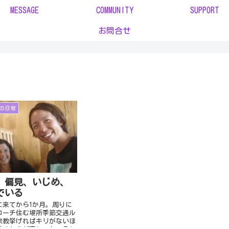
MESSAGE
COMMUNITY
SUPPORT
お問合せ
の日常
、偏見、いじめ、
でいる
に来てから1か月。周りに
コーチ住む場所季節交通ル
宗教挙げればキリがないほ